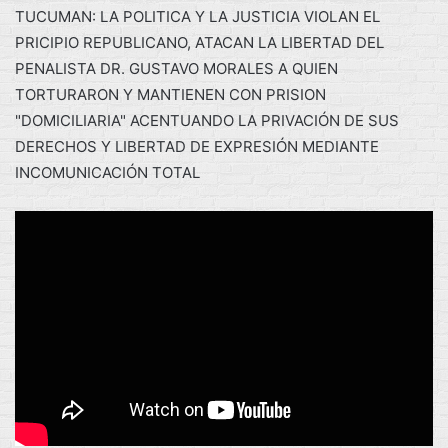
TUCUMAN: LA POLITICA Y LA JUSTICIA VIOLAN EL
PRICIPIO REPUBLICANO, ATACAN LA LIBERTAD DEL
PENALISTA DR. GUSTAVO MORALES A QUIEN
TORTURARON Y MANTIENEN CON PRISION
"DOMICILIARIA" ACENTUANDO LA PRIVACIÓN DE SUS
DERECHOS Y LIBERTAD DE EXPRESIÓN MEDIANTE
INCOMUNICACIÓN TOTAL