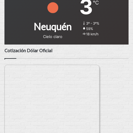
3
℃
Neuquén
3º - 3º%
59%
18 km/h
Cielo claro
Cotización Dólar Oficial