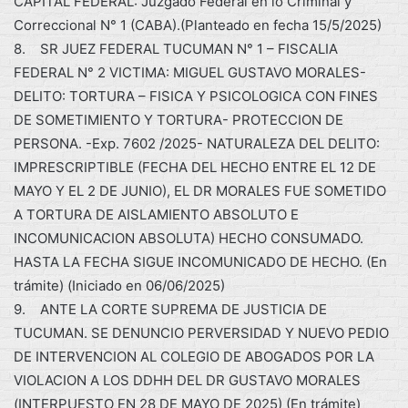
CAPITAL FEDERAL: Juzgado Federal en lo Criminal y
Correccional N° 1 (CABA).(Planteado en fecha 15/5/2025)
8. SR JUEZ FEDERAL TUCUMAN N° 1 – FISCALIA
FEDERAL N° 2 VICTIMA: MIGUEL GUSTAVO MORALES-
DELITO: TORTURA – FISICA Y PSICOLOGICA CON FINES
DE SOMETIMIENTO Y TORTURA- PROTECCION DE
PERSONA. -Exp. 7602 /2025- NATURALEZA DEL DELITO:
IMPRESCRIPTIBLE (FECHA DEL HECHO ENTRE EL 12 DE
MAYO Y EL 2 DE JUNIO), EL DR MORALES FUE SOMETIDO
A TORTURA DE AISLAMIENTO ABSOLUTO E
INCOMUNICACION ABSOLUTA) HECHO CONSUMADO.
HASTA LA FECHA SIGUE INCOMUNICADO DE HECHO. (En
trámite) (Iniciado en 06/06/2025)
9. ANTE LA CORTE SUPREMA DE JUSTICIA DE
TUCUMAN. SE DENUNCIO PERVERSIDAD Y NUEVO PEDIO
DE INTERVENCION AL COLEGIO DE ABOGADOS POR LA
VIOLACION A LOS DDHH DEL DR GUSTAVO MORALES
(INTERPUESTO EN 28 DE MAYO DE 2025) (En trámite)