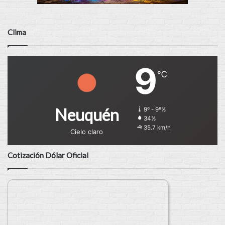
Clima
9
℃
Neuquén
9º - 9º%
34%
35.7 km/h
Cielo claro
Cotización Dólar Oficial