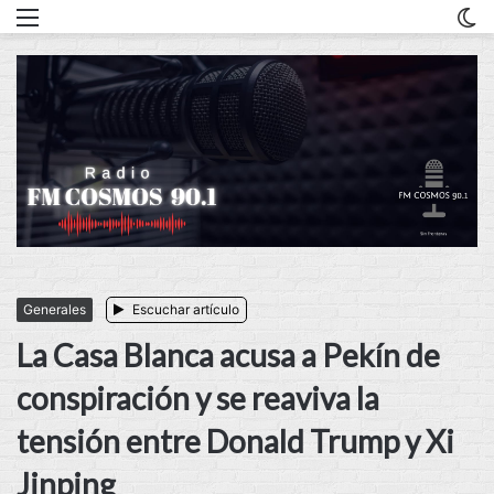
Menu
C
m
Generales
Escuchar artículo
La Casa Blanca acusa a Pekín de
conspiración y se reaviva la
tensión entre Donald Trump y Xi
Jinping