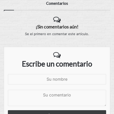
Comentarios
¡Sin comentarios aún!
Se el primero en comentar este artículo.
Escribe un comentario
S
u
n
S
o
u
m
c
b
o
r
m