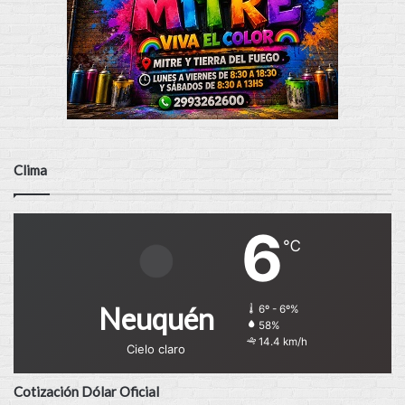
Clima
6
℃
Neuquén
6º - 6º%
58%
14.4 km/h
Cielo claro
Cotización Dólar Oficial