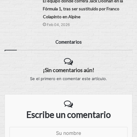
El equipo donde correrá Jack Doohan en la
Fórmula 1, tras ser sustituido por Franco
Colapinto en Alpine
Feb 04, 2026
Comentarios
¡Sin comentarios aún!
Se el primero en comentar este artículo.
Escribe un comentario
S
u