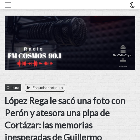
Menu
C
m
Cultura
Escuchar artículo
López Rega le sacó una foto con
Perón y atesora una pipa de
Cortázar: las memorias
inesperadas de Guillermo