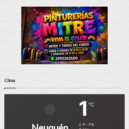
Clima
1
℃
Neuquén
1º - 1º%