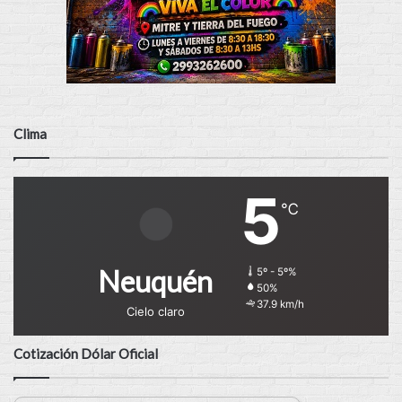
Clima
5
℃
Neuquén
5º - 5º%
50%
37.9 km/h
Cielo claro
Cotización Dólar Oficial