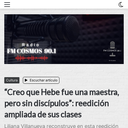
Menu
C
m
Cultura
Escuchar artículo
“Creo que Hebe fue una maestra,
pero sin discípulos”: reedición
ampliada de sus clases
Liliana Villanueva reconstruye en esta reedición