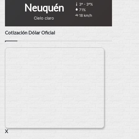
Neuquén
3º - 3º%
71%
18 km/h
Cielo claro
Cotización Dólar Oficial
X