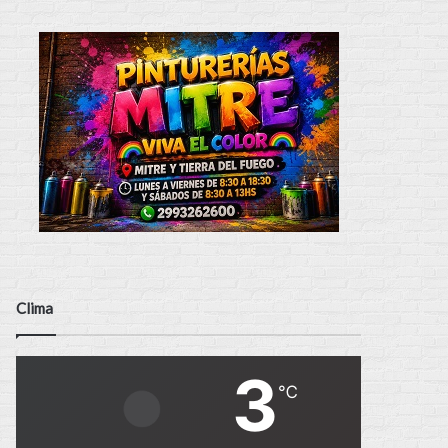
Clima
3
℃