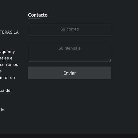
Contacto
Su
TERAS LA
correo
Su
euquén y
mensaje
nales e
recorremos
a
omfer en
oz del
rdo