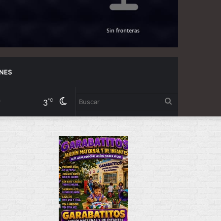
NES
Cambiar
Buscar
℃
3
modo