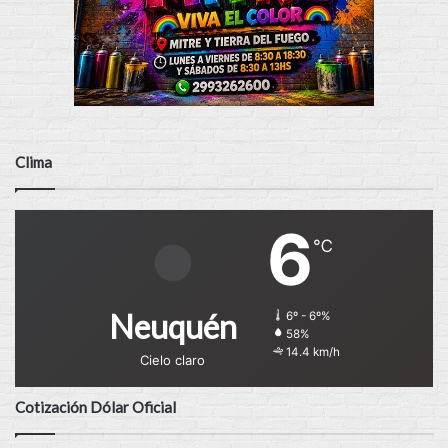
Clima
6
℃
Neuquén
6º - 6º%
58%
14.4 km/h
Cielo claro
Cotización Dólar Oficial