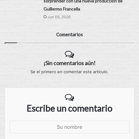
sorprender con una nueva producción de
Guillermo Francella
Jun 05, 2026
Comentarios
¡Sin comentarios aún!
Se el primero en comentar este artículo.
Escribe un comentario
S
u
n