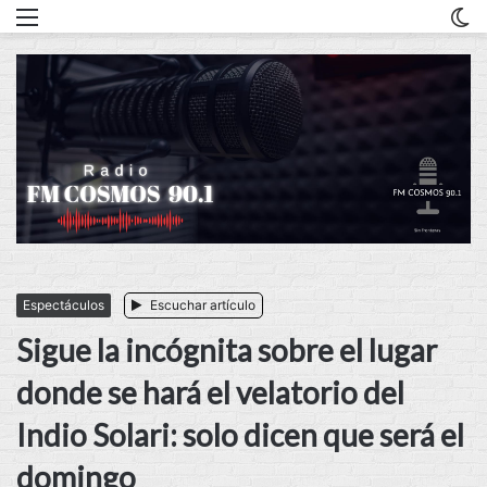
Menu
C
m
Espectáculos
Escuchar artículo
Sigue la incógnita sobre el lugar
donde se hará el velatorio del
Indio Solari: solo dicen que será el
domingo