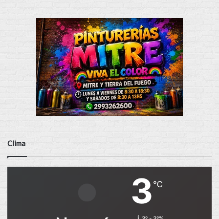
Clima
3
℃
3º - 3º%