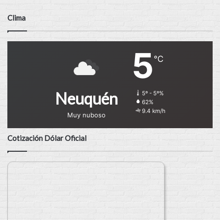
Clima
5
℃
Neuquén
5º - 5º%
62%
9.4 km/h
Muy nuboso
Cotización Dólar Oficial