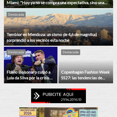
Miami: "Hoy ya no se compra una expectativa, sino una
ciudad consolidada"
Destacada
Temblor en Mendoza: un sismo de 4,6 de magnitud
sorprendió a los vecinos esta noche
Destacada
Destacada
Flávio Bolsonaro culpó a
Copenhagen Fashion Week
Lula da Silva por la crisis
SS27: las tendencias de
con Argentina y respaldó a
street style que marcarán la
Javier Milei
moda de la próxima
temporada