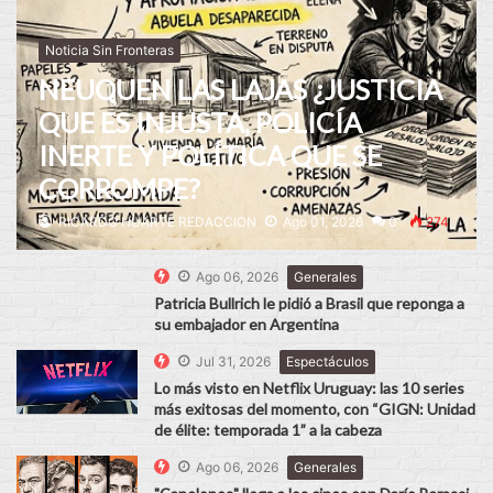
Noticia Sin Fronteras
NEUQUEN LAS LAJAS ¿JUSTICIA
QUE ES INJUSTA, POLICÍA
INERTE Y POLÍTICA QUE SE
CORROMPE?
RICARDO HUARTE REDACCION
Ago 01, 2026
0
274
Ago 06, 2026
Generales
Patricia Bullrich le pidió a Brasil que reponga a
su embajador en Argentina
Jul 31, 2026
Espectáculos
Lo más visto en Netflix Uruguay: las 10 series
más exitosas del momento, con “GIGN: Unidad
de élite: temporada 1” a la cabeza
Ago 06, 2026
Generales