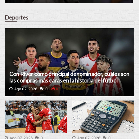
Deportes
Con River como principal denominador, cuáles son
las compras más caras en la historia del fútbol
argentino
Ago 07, 2026
0
0
Ago 07, 2026
0
Ago 07, 2026
0