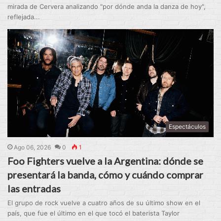
mirada de Cervera analizando "por dónde anda la danza de hoy",
reflejada...
Espectáculos
Ago 06, 2026
0
1
Foo Fighters vuelve a la Argentina: dónde se
presentará la banda, cómo y cuándo comprar
las entradas
El grupo de rock vuelve a cuatro años de su último show en el
país, que fue el último en el que tocó el baterista Taylor