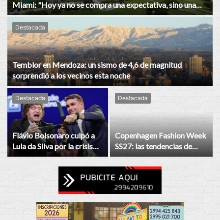
Miami: "Hoy ya no se compra una expectativa, sino una
ciudad consolidada"
Destacada
Temblor en Mendoza: un sismo de 4,6 de magnitud
sorprendió a los vecinos esta noche
Destacada
Destacada
Flávio Bolsonaro culpó a
Copenhagen Fashion Week
Lula da Silva por la crisis
SS27: las tendencias de
con Argentina y respaldó a
street style que marcarán la
Javier Milei
moda de la próxima
temporada