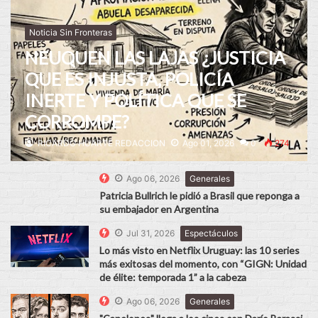
Noticia Sin Fronteras
NEUQUEN LAS LAJAS ¿JUSTICIA
QUE ES INJUSTA, POLICÍA
INERTE Y POLÍTICA QUE SE
CORROMPE?
RICARDO HUARTE REDACCION
Ago 01, 2026
0
274
Ago 06, 2026
Generales
Patricia Bullrich le pidió a Brasil que reponga a
su embajador en Argentina
Jul 31, 2026
Espectáculos
Lo más visto en Netflix Uruguay: las 10 series
más exitosas del momento, con “GIGN: Unidad
de élite: temporada 1” a la cabeza
Ago 06, 2026
Generales