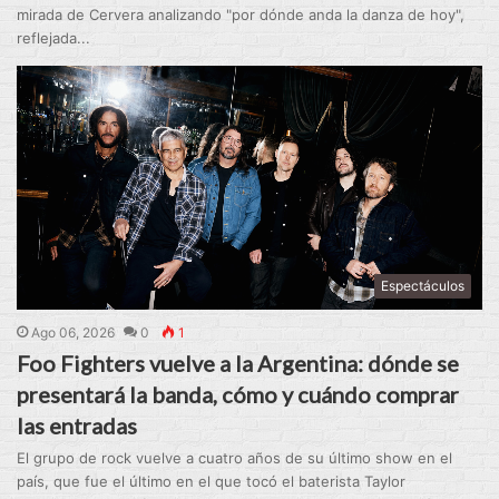
mirada de Cervera analizando "por dónde anda la danza de hoy",
reflejada...
Espectáculos
Ago 06, 2026
0
1
Foo Fighters vuelve a la Argentina: dónde se
presentará la banda, cómo y cuándo comprar
las entradas
El grupo de rock vuelve a cuatro años de su último show en el
país, que fue el último en el que tocó el baterista Taylor