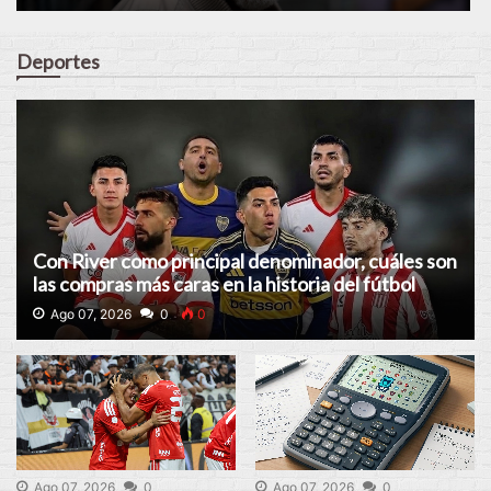
Deportes
Con River como principal denominador, cuáles son
las compras más caras en la historia del fútbol
argentino
Ago 07, 2026
0
0
Ago 07, 2026
0
Ago 07, 2026
0