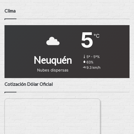
Clima
5
℃
Neuquén
5º - 5º%
63%
9.3 km/h
Nubes dispersas
Cotización Dólar Oficial